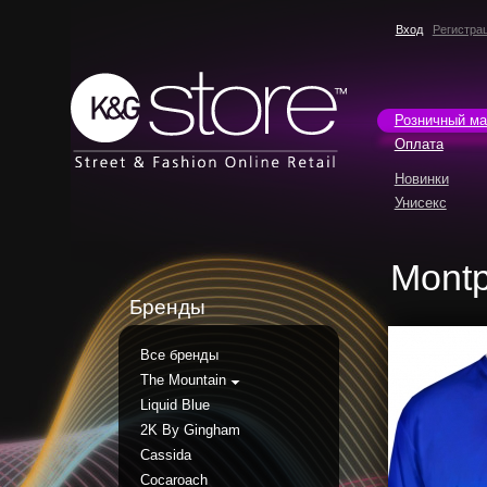
Вход
Регистра
Розничный ма
Оплата
Новинки
Унисекс
Montp
Бренды
Все бренды
The Mountain
Liquid Blue
2K By Gingham
Cassida
Cocaroach