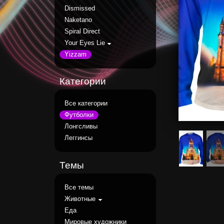
Dismissed
Naketano
Spiral Direct
Your Eyes Lie
Yizzam
Категории
Все категории
Футболки
Лонгсливы
Леггинсы
Темы
Все темы
Животные
Еда
Мировые художники