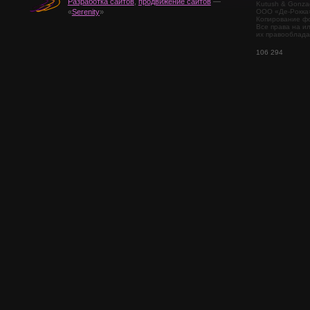
Разработка сайтов
,
продвижение сайтов
—
Kutush & Gonza
ООО «Де-Рокка
«
Serenity
»
Копирование фо
Все права на и
их правооблада
106 294