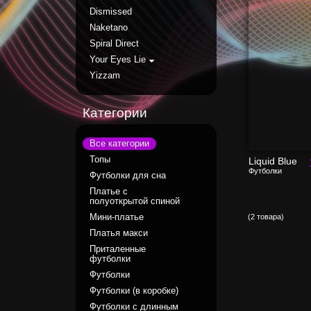
Dismissed
Naketano
Spiral Direct
Your Eyes Lie
Yizzam
Категории
Все категории
Топы
Liquid Blue
Футболки
Футболки для сна
Платье с
полуоткрытой спиной
(2 товара)
Мини-платье
Платья макси
Приталенные
футболки
Футболки
Футболки (в коробке)
Футболки с длинным