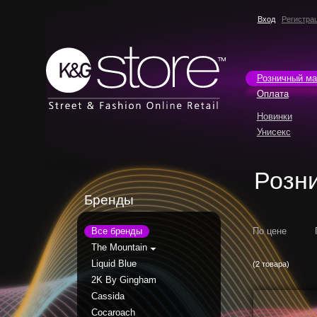
Вход
Регистра
Розничный ма
Оплата
Новинки
Унисекс
Розн
Бренды
Все бренды
По цене
The Mountain
Liquid Blue
(2 товара)
2K By Gingham
Cassida
Cocaroach