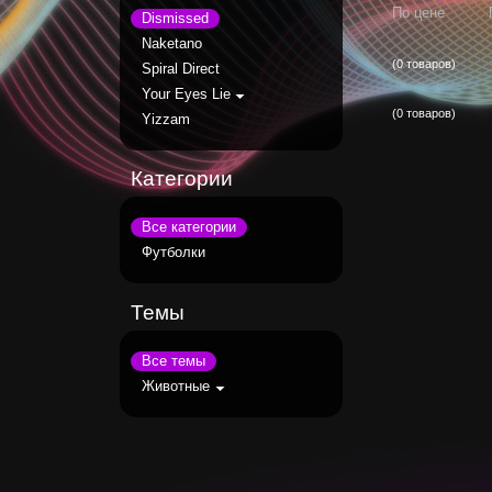
По цене
Dismissed
Naketano
(0 товаров)
Spiral Direct
Your Eyes Lie
(0 товаров)
Yizzam
Категории
Все категории
Футболки
Темы
Все темы
Животные