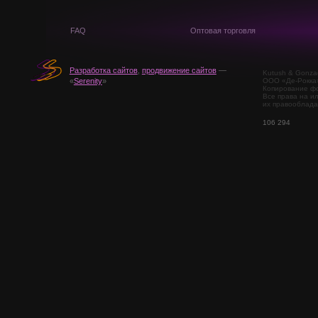
FAQ
Оптовая торговля
Разработка сайтов
,
продвижение сайтов
—
Kutush & Gonza
ООО «Де-Рокка
«
Serenity
»
Копирование фо
Все права на и
их правооблада
106 294