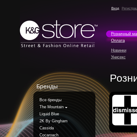
Вход
Регистра
Розничный ма
Оплата
Новинки
Унисекс
Розн
Бренды
Все бренды
The Mountain
Liquid Blue
2K By Gingham
Cassida
Cocaroach