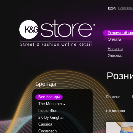
Вход
Регистра
Розничный ма
Оплата
Новинки
Унисекс
Розн
Бренды
Все бренды
По цене
The Mountain
Liquid Blue
(10 товаров)
2K By Gingham
Cassida
Cocaroach