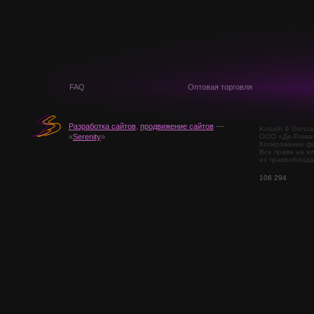
FAQ
Оптовая торговля
Разработка сайтов
,
продвижение сайтов
—
Kutush & Gonza
ООО «Де-Рокка
«
Serenity
»
Копирование фо
Все права на и
их правооблада
106 294