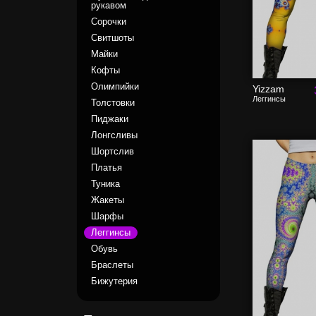
рукавом
Сорочки
Свитшоты
Майки
Кофты
Олимпийки
Yizzam
Леггинсы
Толстовки
Пиджаки
Лонгсливы
Шортслив
Платья
Туника
Жакеты
Шарфы
Леггинсы
Обувь
Браслеты
Бижутерия