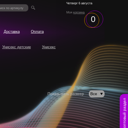
Четверг 6 августа
Моя
корзина
0
Доставка
Оплата
Унисекс детские
Унисекс
Показывать размер
Все
оптовый раздел