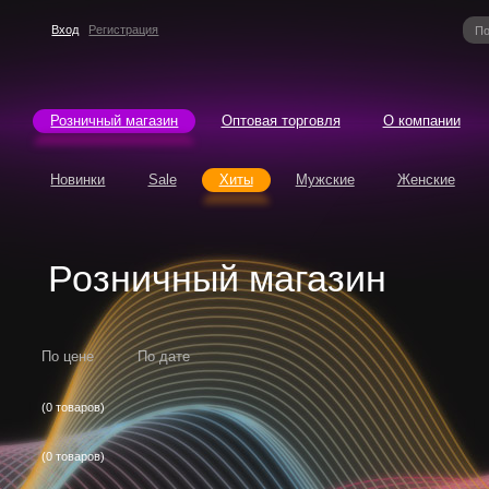
Вход
Регистрация
Розничный магазин
Оптовая торговля
О компании
Новинки
Sale
Хиты
Мужские
Женские
Розничный магазин
По цене
По дате
(0 товаров)
(0 товаров)