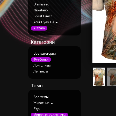
Dismissed
Naketano
Spiral Direct
Your Eyes Lie
Yizzam
Категории
Все категории
Футболки
Лонгсливы
Леггинсы
Темы
Все темы
Животные
Еда
Мировые художники