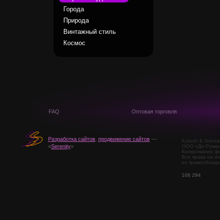
Города
Природа
Винтажный стиль
Космос
FAQ
Оптовая торговля
Разработка сайтов
,
продвижение сайтов
—
Kutush & Gonza
ООО «Де-Рокка
«
Serenity
»
Копирование фо
Все права на и
их правооблада
106 294