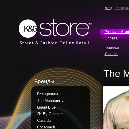
Вход
Регистра
Розничный ма
Оплата
Новинки
Унисекс
The M
Бренды
Все бренды
The Mountain
Liquid Blue
2K By Gingham
Cassida
Cocaroach