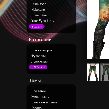
Dismissed
Naketano
Spiral Direct
Your Eyes Lie
Yizzam
Категории
Все категории
Футболки
Лонгсливы
Леггинсы
Темы
Все темы
Животные
Винтажный стиль
Города