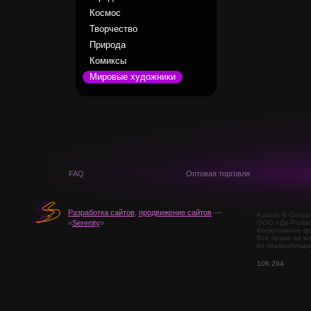
Космос
Творчество
Природа
Комиксы
Мировые художники
FAQ
Оптовая торговля
Разработка сайтов
,
продвижение сайтов
—
Kutush & Gonza
ООО «Де-Рокка
«
Serenity
»
Копирование фо
Все права на и
их правооблада
106 294