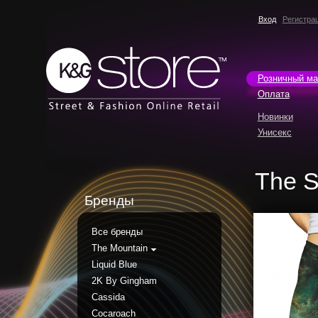
Вход
Регистра
Розничный ма
Оплата
Новинки
Унисекс
The 
Бренды
Все бренды
The Mountain
Liquid Blue
2K By Gingham
Cassida
Cocaroach