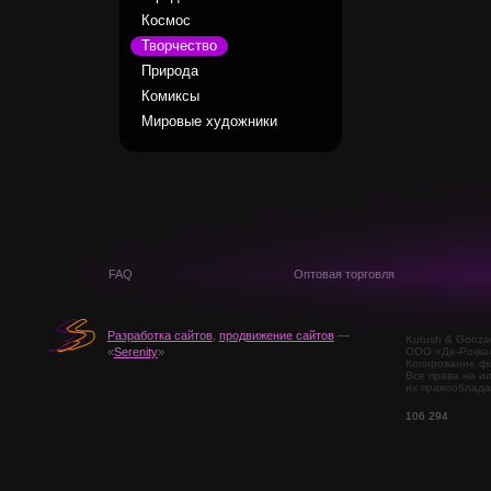
Космос
Творчество
Природа
Комиксы
Мировые художники
FAQ
Оптовая торговля
Разработка сайтов
,
продвижение сайтов
—
Kutush & Gonza
ООО «Де-Рокка
«
Serenity
»
Копирование фо
Все права на и
их правооблада
106 294