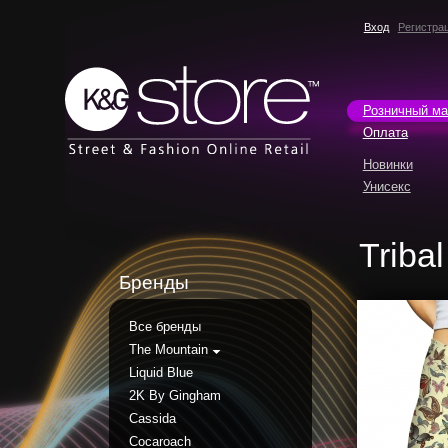
Вход
Регистра
Розничный ма
Оплата
Новинки
Унисекс
Tribal
Бренды
Все бренды
The Mountain
Liquid Blue
2K By Gingham
Cassida
Cocaroach