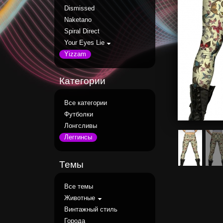
Dismissed
Naketano
Spiral Direct
Your Eyes Lie
Yizzam
Категории
Все категории
Футболки
Лонгсливы
Леггинсы
Темы
Все темы
Животные
Винтажный стиль
Города