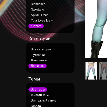
Dismissed
Naketano
Spiral Direct
Your Eyes Lie
Yizzam
Категории
Все категории
Футболки
Лонгсливы
Леггинсы
Темы
Все темы
Животные
Винтажный стиль
Города