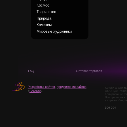
Космос
Творчество
Природа
Комиксы
Мировые художники
FAQ
Оптовая торговля
Разработка сайтов
,
продвижение сайтов
—
Kutush & Gonza
ООО «Де-Рокка
«
Serenity
»
Копирование фо
Все права на и
их правооблада
106 294