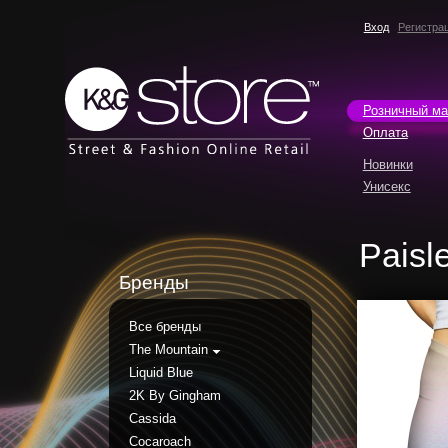
Вход
Регистра
Розничный ма
Оплата
Новинки
Унисекс
Paisl
Бренды
Все бренды
The Mountain
Liquid Blue
2K By Gingham
Cassida
Cocaroach