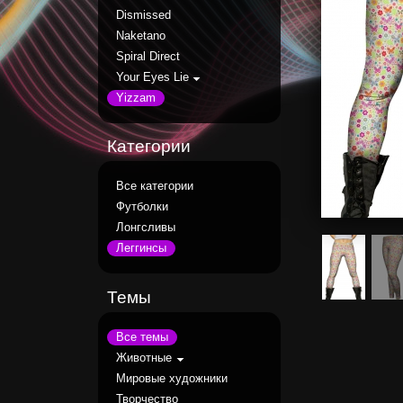
Dismissed
Naketano
Spiral Direct
Your Eyes Lie
Yizzam
Категории
Все категории
Футболки
Лонгсливы
Леггинсы
Темы
Все темы
Животные
Мировые художники
Творчество