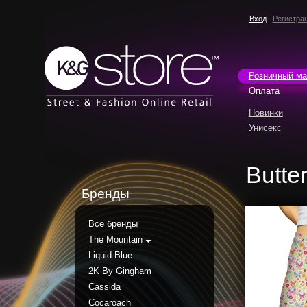
Вход
Регистра
Розничный ма
Оплата
Новинки
Унисекс
Butte
Бренды
Все бренды
The Mountain
Liquid Blue
2K By Gingham
Cassida
Cocaroach