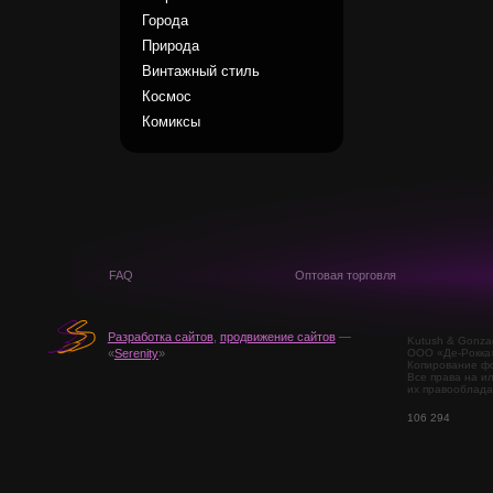
Города
Природа
Винтажный стиль
Космос
Комиксы
FAQ
Оптовая торговля
Разработка сайтов
,
продвижение сайтов
—
Kutush & Gonza
ООО «Де-Рокка
«
Serenity
»
Копирование фо
Все права на и
их правооблада
106 294