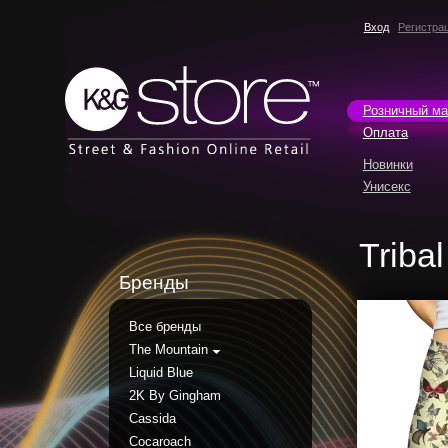
Вход
Регистра
Розничный ма
Оплата
Новинки
Унисекс
Tribal
Бренды
Все бренды
The Mountain
Liquid Blue
2K By Gingham
Cassida
Cocaroach