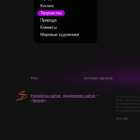
Космос
Творчество
Природа
Комиксы
Мировые художники
FAQ
Оптовая торговля
Разработка сайтов
,
продвижение сайтов
—
Kutush & Gonza
ООО «Де-Рокка
«
Serenity
»
Копирование фо
Все права на и
их правооблада
106 294