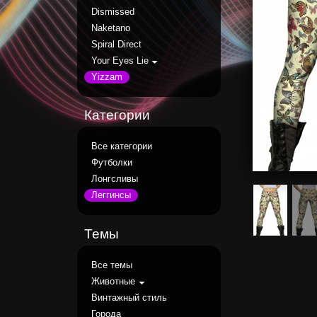
Dismissed
Naketano
Spiral Direct
Your Eyes Lie
Yizzam
Категории
Все категории
Футболки
Лонгсливы
Леггинсы
Темы
Все темы
Животные
Винтажный стиль
Города