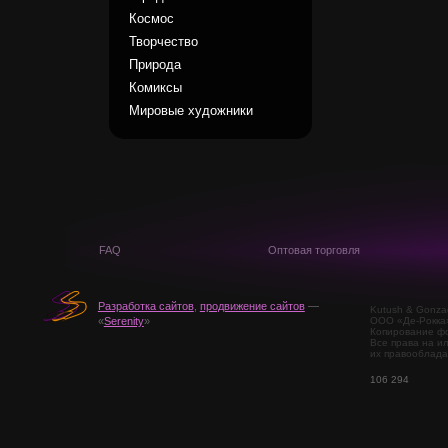
Космос
Творчество
Природа
Комиксы
Мировые художники
FAQ
Оптовая торговля
Разработка сайтов
,
продвижение сайтов
—
Kutush & Gonza
ООО «Де-Рокка
«
Serenity
»
Копирование фо
Все права на и
их правооблада
106 294