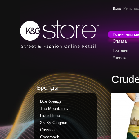
Вход
Регистра
Розничный ма
Оплата
Новинки
Унисекс
Crude
Бренды
Все бренды
The Mountain
Liquid Blue
2K By Gingham
Cassida
Cocaroach