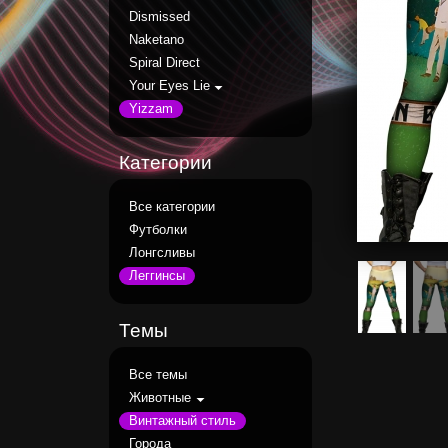
Dismissed
Naketano
Spiral Direct
Your Eyes Lie
Yizzam
Категории
Все категории
Футболки
Лонгсливы
Леггинсы
Темы
Все темы
Животные
Винтажный стиль
Города