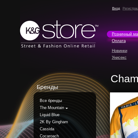
Вход
Регистра
Розничный ма
Оплата
Новинки
Унисекс
Chamo
Бренды
Все бренды
The Mountain
Liquid Blue
2K By Gingham
Cassida
Cocaroach