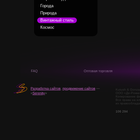
Города
Природа
Винтажный стиль
Космос
FAQ
Оптовая торговля
Разработка сайтов
,
продвижение сайтов
—
Kutush & Gonza
ООО «Де-Рокка
«
Serenity
»
Копирование фо
Все права на и
их правооблада
106 294