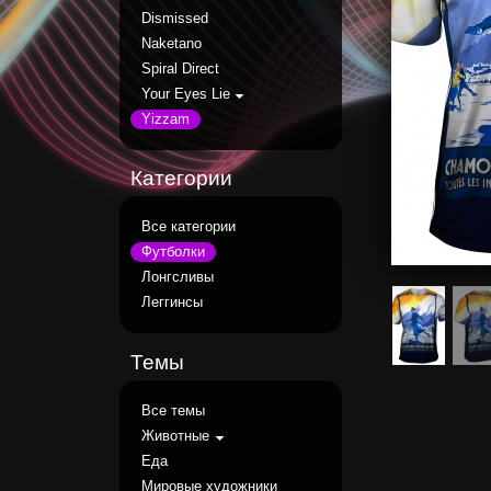
Dismissed
Naketano
Spiral Direct
Your Eyes Lie
Yizzam
Категории
Все категории
Футболки
Лонгсливы
Леггинсы
Темы
Все темы
Животные
Еда
Мировые художники