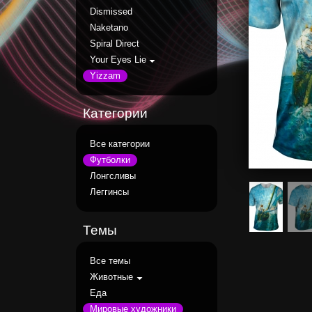
Dismissed
Naketano
Spiral Direct
Your Eyes Lie
Yizzam
Категории
Все категории
Футболки
Лонгсливы
Леггинсы
Темы
Все темы
Животные
Еда
Мировые художники