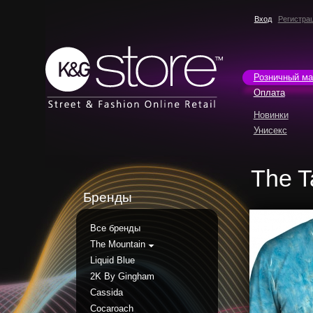
Вход
Регистра
Розничный ма
Оплата
Новинки
Унисекс
The T
Бренды
Все бренды
The Mountain
Liquid Blue
2K By Gingham
Cassida
Cocaroach