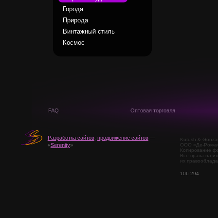
Города
Природа
Винтажный стиль
Космос
FAQ
Оптовая торговля
Разработка сайтов
,
продвижение сайтов
—
Kutush & Gonza
ООО «Де-Рокка
«
Serenity
»
Копирование фо
Все права на и
их правооблада
106 294