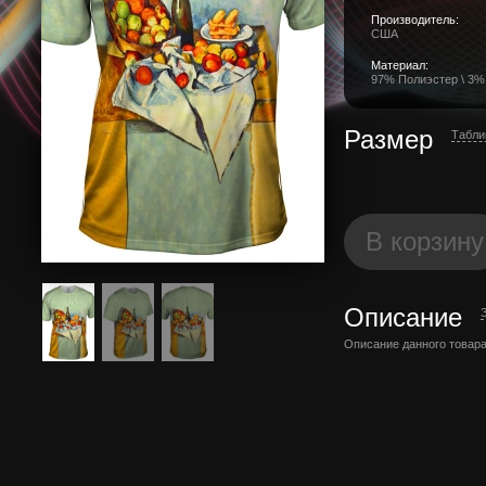
Производитель:
США
Материал:
97% Полиэстер \ 3%
Размер
Табли
В корзину
Описание
Описание данного товара