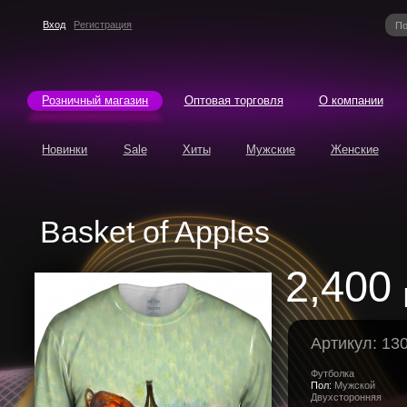
Вход
Регистрация
Розничный магазин
Оптовая торговля
О компании
Новинки
Sale
Хиты
Мужские
Женские
Basket of Apples
2,400
Артикул: 13
Футболка
Пол:
Мужской
Двухсторонняя