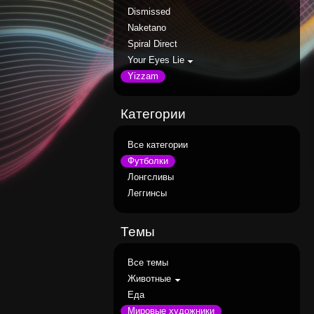
Dismissed
Naketano
Spiral Direct
Your Eyes Lie
Yizzam
Категории
Все категории
Футболки
Лонгсливы
Леггинсы
Темы
Все темы
Животные
Еда
Мировые художники