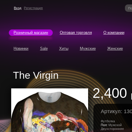
Вход
Регистрация
Розничный магазин
Оптовая торговля
О компании
Новинки
Sale
Хиты
Мужские
Женские
The Virgin
2,400
Артикул: 13
Футболка
Пол:
Мужской
Двухсторонняя