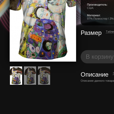
Производитель:
США
Материал:
97% Полиэстер \ 3%
Размер
Табли
В корзину
Описание
Описание данного товара