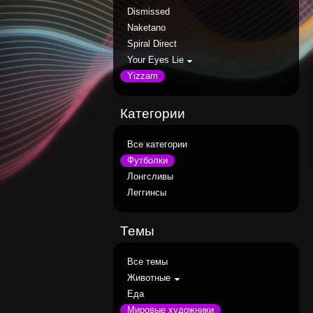
Dismissed
Naketano
Spiral Direct
Your Eyes Lie
Yizzam
Категории
Все категории
Футболки
Лонгсливы
Леггинсы
Темы
Все темы
Животные
Еда
Мировые художники