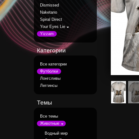
Dismissed
Naketano
Spiral Direct
Your Eyes Lie
Yizzam
Категории
Все категории
Футболки
Лонгсливы
Леггинсы
Темы
Все темы
Животные
Водный мир