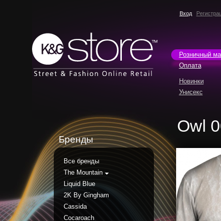
Вход
Регистра
Розничный ма
Оплата
Новинки
Унисекс
Owl 
Бренды
Все бренды
The Mountain
Liquid Blue
2K By Gingham
Cassida
Cocaroach