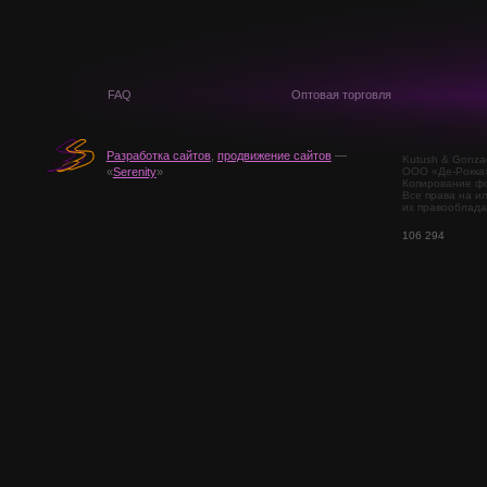
FAQ
Оптовая торговля
Разработка сайтов
,
продвижение сайтов
—
Kutush & Gonza
ООО «Де-Рокка
«
Serenity
»
Копирование фо
Все права на и
их правооблада
106 294