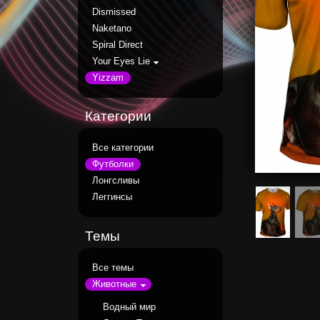
Dismissed
Naketano
Spiral Direct
Your Eyes Lie
Yizzam
Категории
Все категории
Футболки
Лонгсливы
Леггинсы
Темы
Все темы
Животные
Водный мир