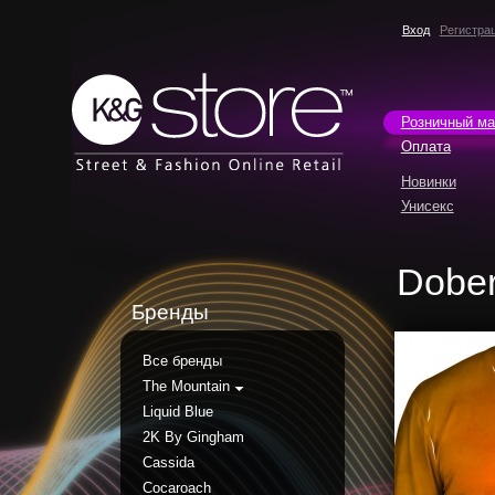
Вход
Регистра
Розничный ма
Оплата
Новинки
Унисекс
Dobe
Бренды
Все бренды
The Mountain
Liquid Blue
2K By Gingham
Cassida
Cocaroach