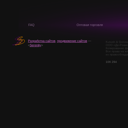
FAQ
Оптовая торговля
Разработка сайтов
,
продвижение сайтов
—
Kutush & Gonza
ООО «Де-Рокка
«
Serenity
»
Копирование фо
Все права на и
их правооблада
106 294