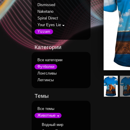
Dismissed
Naketano
Spiral Direct
Your Eyes Lie
Yizzam
Категории
Все категории
Футболки
Лонгсливы
Леггинсы
Темы
Все темы
Животные
Водный мир