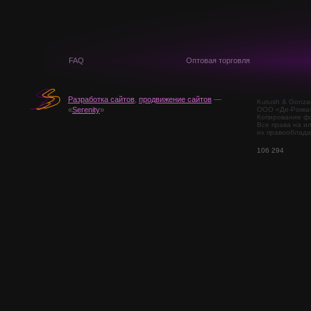
FAQ
Оптовая торговля
Разработка сайтов
,
продвижение сайтов
—
Kutush & Gonza
ООО «Де-Рокка
«
Serenity
»
Копирование фо
Все права на и
их правооблада
106 294