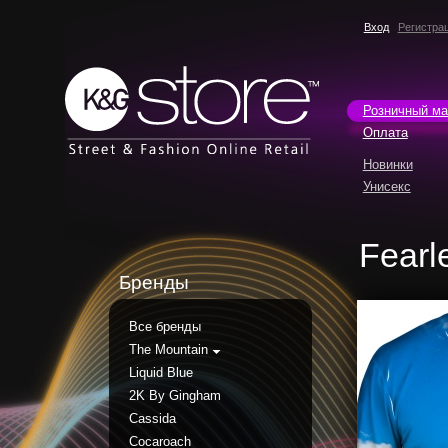
Вход
Регистра
Розничный ма
Оплата
Новинки
Унисекс
Fearl
Бренды
Все бренды
The Mountain
Liquid Blue
2K By Gingham
Cassida
Cocaroach