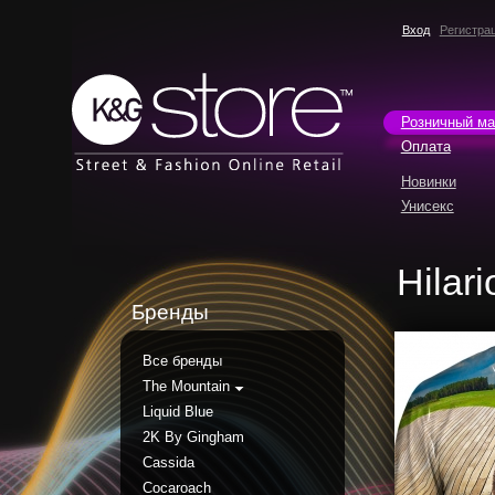
Вход
Регистра
Розничный ма
Оплата
Новинки
Унисекс
Hilar
Бренды
Все бренды
The Mountain
Liquid Blue
2K By Gingham
Cassida
Cocaroach