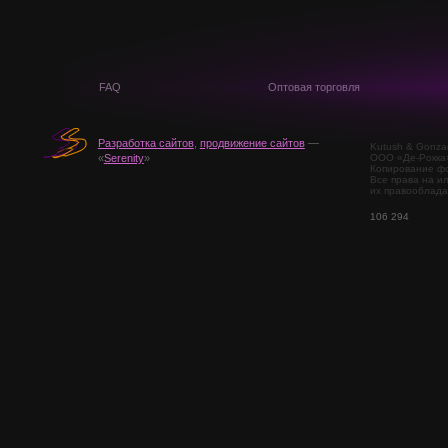
FAQ
Оптовая торговля
Разработка сайтов
,
продвижение сайтов
—
Kutush & Gonza
ООО «Де-Рокка
«
Serenity
»
Копирование фо
Все права на и
их правооблада
106 294