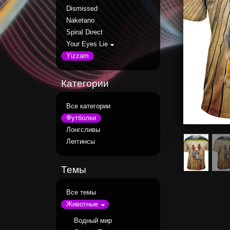
Dismissed
Naketano
Spiral Direct
Your Eyes Lie
Yizzam
Категории
Все категории
Футболки
Лонгсливы
Леггинсы
Темы
Все темы
Животные
Водный мир