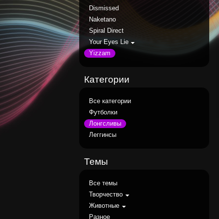
Dismissed
Naketano
Spiral Direct
Your Eyes Lie
Yizzam
Категории
Все категории
Футболки
Лонгсливы
Леггинсы
Темы
Все темы
Творчество
Животные
Разное