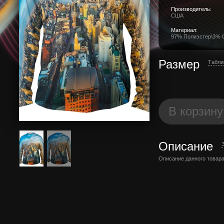
Производитель:
США
Материал:
97% Полиэстер\3% 
Размер
Табли
В корзину
Описание
Описание данного товара