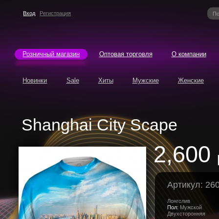
Вход
Регистрация
Розничный магазин
Оптовая торговля
О компании
Новинки
Sale
Хиты
Мужские
Женские
Shanghai City Scape
2,600
Артикул: 26
Лонгслив
Пол:
Мужской
Двухсторонняя