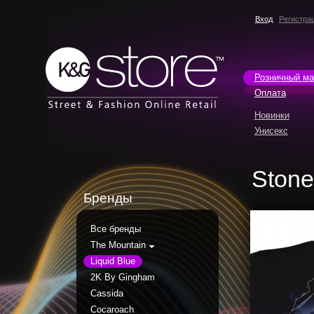
Вход
Регистра
Розничный ма
Оплата
Новинки
Унисекс
Ston
Бренды
Все бренды
The Mountain
Liquid Blue
2K By Gingham
Cassida
Cocaroach