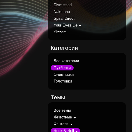
Dismissed
Naketano
Spiral Direct
Your Eyes Lie
Yizzam
Категории
Все категории
Футболки
Олимпийки
Толстовки
Темы
Все темы
Животные
Фэнтези
Rock & Roll