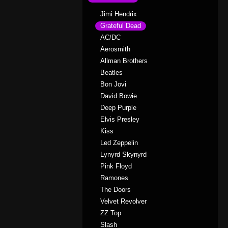
Jimi Hendrix
Grateful Dead
AC/DC
Aerosmith
Allman Brothers
Beatles
Bon Jovi
David Bowie
Deep Purple
Elvis Presley
Kiss
Led Zeppelin
Lynyrd Skynyrd
Pink Floyd
Ramones
The Doors
Velvet Revolver
ZZ Top
Slash