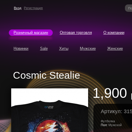
Вход
Регистрация
Розничный магазин
Оптовая торговля
О компании
Новинки
Sale
Хиты
Мужские
Женские
Cosmic Stealie
1,900
Артикул: 31
Футболка
Пол:
Мужской