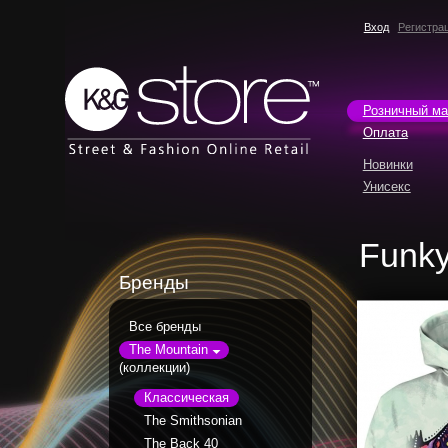
Вход
Регистра
Розничный ма
Оплата
Новинки
Унисекс
Funky
Бренды
Все бренды
The Mountain
(коллекции)
Классическая
The Smithsonian
The Back 40