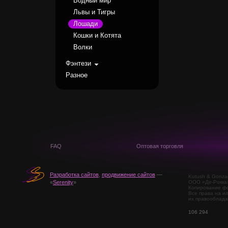
Водный мир
Львы и Тигры
Лошади
Кошки и Котята
Волки
Фэнтези
Разное
FAQ
Оптовая торговля
Разработка сайтов
,
продвижение сайтов
—
Kutush & Gonza
ООО «Де-Рокка
«
Serenity
»
Копирование фо
Все права на и
их правооблада
106 294