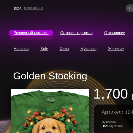
Вход
Регистрация
Розничный магазин
Оптовая торговля
О компании
Новинки
Sale
Хиты
Мужские
Женские
Golden Stocking
1,700
Артикул: 10
Футболка
Пол:
Мужской