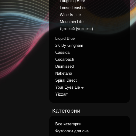
Laughing Bear
Loose Leashes
Wine Is Life
Mountain Life
Детский (унисекс)
Liquid Blue
2K By Gingham
Cassida
Cocaroach
Dismissed
Naketano
Spiral Direct
Your Eyes Lie
Yizzam
Категории
Все категории
Футболки для сна