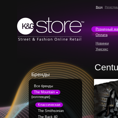
Вход
Регистра
Розничный ма
Оплата
Новинки
Унисекс
Centu
Бренды
Все бренды
The Mountain
(коллекции)
Классическая
The Smithsonian
The Back 40