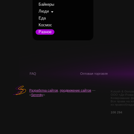
Байкеры
Люди
Еда
Космос
Разное
FAQ
Оптовая торговля
Разработка сайтов
,
продвижение сайтов
—
Kutush & Gonza
ООО «Де-Рокка
«
Serenity
»
Копирование фо
Все права на и
их правооблада
106 294