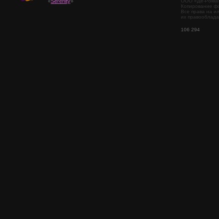
ООО «Де-Рокка
«
Serenity
»
Копирование фо
Все права на и
их правооблада
106 294