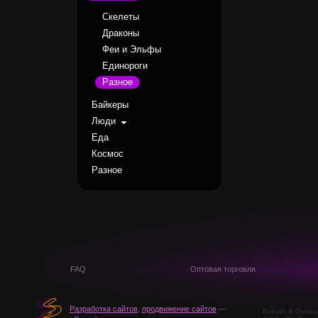
Скелеты
Драконы
Феи и Эльфы
Единороги
Разное
Байкеры
Люди
Еда
Космос
Разное
FAQ
Оптовая торговля
Разработка сайтов
,
продвижение сайтов
—
Kutush & Gonza