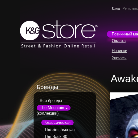
Вход
Регистра
Розничный ма
Оплата
Новинки
Унисекс
Awak
Бренды
Все бренды
The Mountain
(коллекции)
Классическая
The Smithsonian
The Back 40