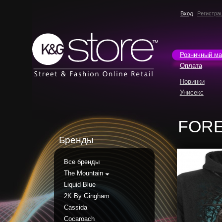
Вход
Регистра
Розничный ма
Оплата
Новинки
Унисекс
FOR
Бренды
Все бренды
The Mountain
Liquid Blue
2K By Gingham
Cassida
Cocaroach