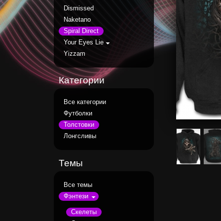
Dismissed
Naketano
Spiral Direct
Your Eyes Lie
Yizzam
Категории
Все категории
Футболки
Толстовки
Лонгсливы
Темы
Все темы
Фэнтези
Скелеты