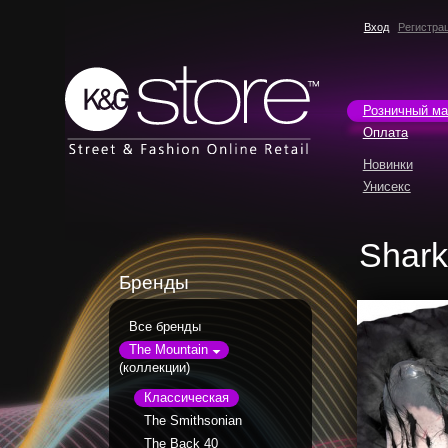
Вход
Регистра
Розничный ма
Оплата
Новинки
Унисекс
Shark
Бренды
Все бренды
The Mountain
(коллекции)
Классическая
The Smithsonian
The Back 40