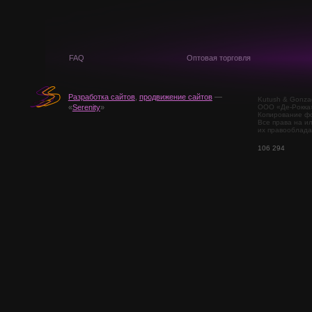
FAQ
Оптовая торговля
Разработка сайтов
,
продвижение сайтов
—
Kutush & Gonza
ООО «Де-Рокка
«
Serenity
»
Копирование фо
Все права на и
их правооблада
106 294