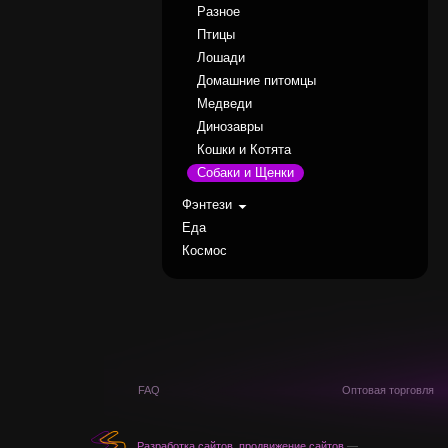
Разное
Птицы
Лошади
Домашние питомцы
Медведи
Динозавры
Кошки и Котята
Собаки и Щенки
Фэнтези
Еда
Космос
FAQ
Оптовая торговля
Разработка сайтов
,
продвижение сайтов
—