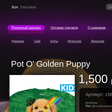
Вход
Регистрация
Розничный магазин
Оптовая торговля
О компании
Новинки
Sale
Хиты
Мужские
Женские
Pot O' Golden Puppy
1,500
Артикул: 15
Футболка
Пол:
Детский унисек