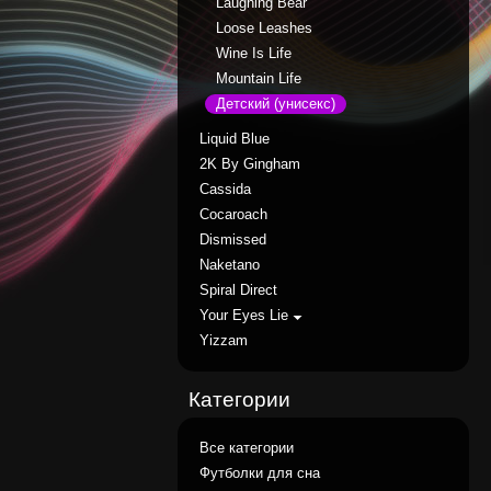
Laughing Bear
Loose Leashes
Wine Is Life
Mountain Life
Детский (унисекс)
Liquid Blue
2K By Gingham
Cassida
Cocaroach
Dismissed
Naketano
Spiral Direct
Your Eyes Lie
Yizzam
Категории
Все категории
Футболки для сна