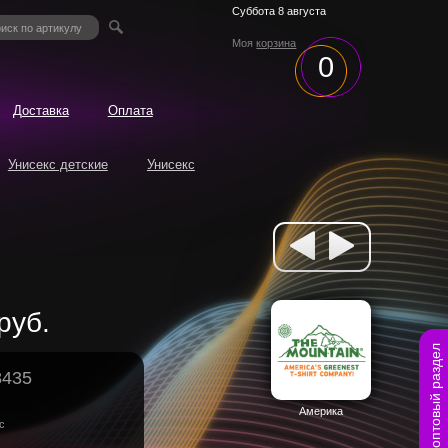
Суббота 8 августа
Моя
корзина
0
Доставка
Оплата
Унисекс детские
Унисекс
руб.
оптовый раздел
8435
Америка
с