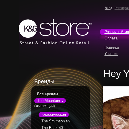
Вход
Регистра
Розничный ма
Оплата
Новинки
Унисекс
Hey Y
Бренды
Все бренды
The Mountain
(коллекции)
Классическая
The Smithsonian
The Back 40