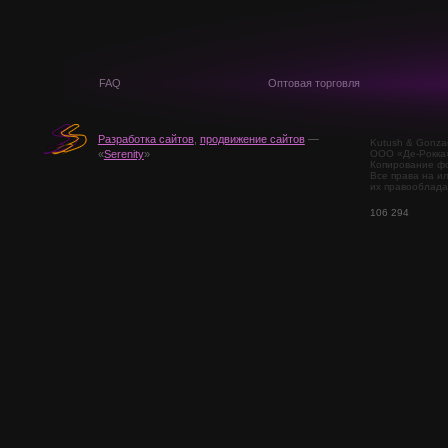
FAQ
Оптовая торговля
Разработка сайтов
,
продвижение сайтов
—
Kutush & Gonza
ООО «Де-Рокка
«
Serenity
»
Копирование фо
Все права на и
их правооблада
106 294