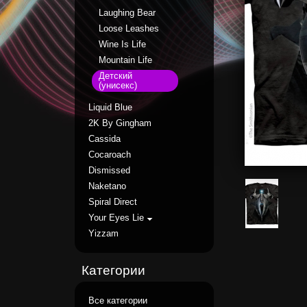
Laughing Bear
Loose Leashes
Wine Is Life
Mountain Life
Детский
(унисекс)
Liquid Blue
2K By Gingham
Cassida
Cocaroach
Dismissed
Naketano
Spiral Direct
Your Eyes Lie
Yizzam
Категории
Все категории