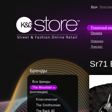
Вход
Регистра
Розничный ма
Оплата
Новинки
Унисекс
Sr71 
Бренды
Все бренды
The Mountain
(коллекции)
Классическая
The Smithsonian
The Back 40