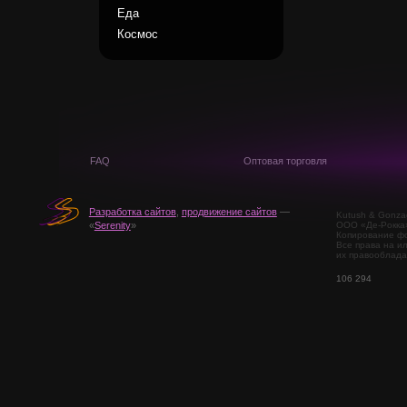
Еда
Космос
FAQ
Оптовая торговля
Разработка сайтов
,
продвижение сайтов
—
Kutush & Gonza
ООО «Де-Рокка
«
Serenity
»
Копирование фо
Все права на и
их правооблада
106 294