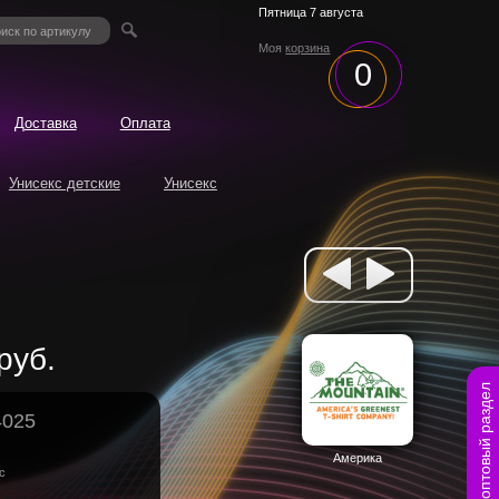
Пятница 7 августа
Моя
корзина
0
Доставка
Оплата
Унисекс детские
Унисекс
руб.
оптовый раздел
4025
Америка
с