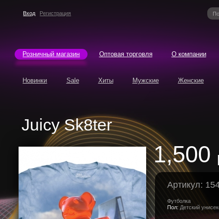
Вход
Регистрация
Розничный магазин
Оптовая торговля
О компании
Новинки
Sale
Хиты
Мужские
Женские
Juicy Sk8ter
1,500
Артикул: 15
Футболка
Пол:
Детский унисек