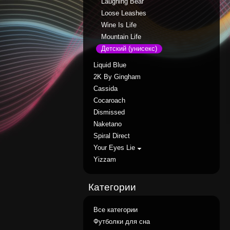
Laughing Bear
Loose Leashes
Wine Is Life
Mountain Life
Детский (унисекс)
Liquid Blue
2K By Gingham
Cassida
Cocaroach
Dismissed
Naketano
Spiral Direct
Your Eyes Lie
Yizzam
Категории
Все категории
Футболки для сна