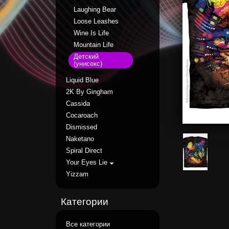
Laughing Bear
Loose Leashes
Wine Is Life
Mountain Life
Детский
(унисекс)
Liquid Blue
2K By Gingham
Cassida
Cocaroach
Dismissed
Naketano
Spiral Direct
Your Eyes Lie
Yizzam
Категории
Все категории