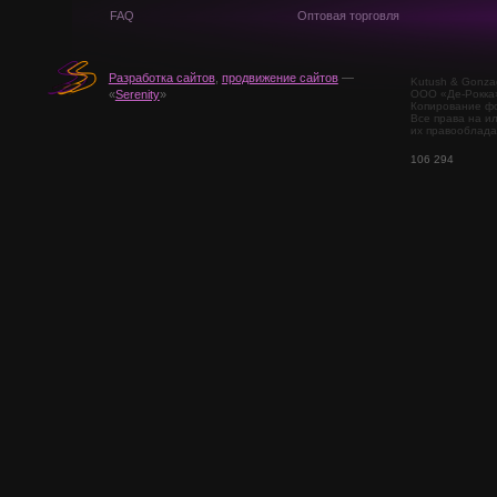
FAQ
Оптовая торговля
Разработка сайтов
,
продвижение сайтов
—
Kutush & Gonza
ООО «Де-Рокка
«
Serenity
»
Копирование фо
Все права на и
их правооблада
106 294