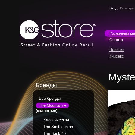
Вход
Регистра
Розничный ма
Оплата
Новинки
Унисекс
Myste
Бренды
Все бренды
The Mountain
(коллекции)
Классическая
The Smithsonian
The Back 40