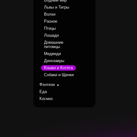
Водный мир
Львы и Тигры
Волки
Разное
Птицы
Лошади
Домашние
питомцы
Медведи
Динозавры
Кошки и Котята
Собаки и Щенки
Фэнтези
Еда
Космос