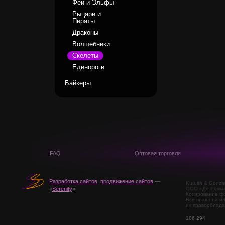
Феи и Эльфы
Рыцари и
Пираты
Драконы
Волшебники
Скелеты
Единороги
Байкеры
FAQ
Оптовая торговля
Разработка сайтов
,
продвижение сайтов
—
Kutush & Gonza
ООО «Де-Рокка
«
Serenity
»
Копирование фо
Все права на и
их правооблада
106 294