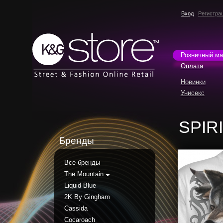
Вход
Регистра
Розничный ма
Оплата
Новинки
Унисекс
SPIR
Бренды
Все бренды
The Mountain
Liquid Blue
2K By Gingham
Cassida
Cocaroach