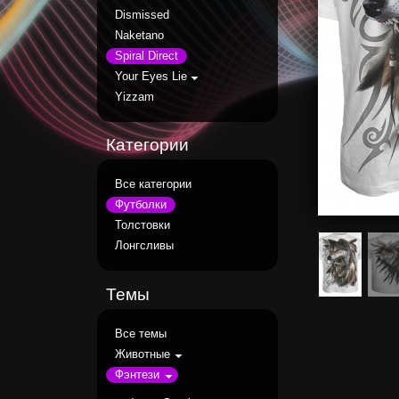
Dismissed
Naketano
Spiral Direct
Your Eyes Lie
Yizzam
Категории
Все категории
Футболки
Толстовки
Лонгсливы
Темы
Все темы
Животные
Фэнтези