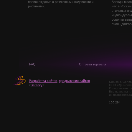
происхождения с различными надписями и
Бренды моло
рисунками.
нас в России
стильных лю
индивидуальн
сорочки выде
очень долгов
FAQ
Оптовая торговля
Разработка сайтов
,
продвижение сайтов
—
Kutush & Gonza
ООО «Де-Рокка
«
Serenity
»
Копирование фо
Все права на и
их правооблада
106 294