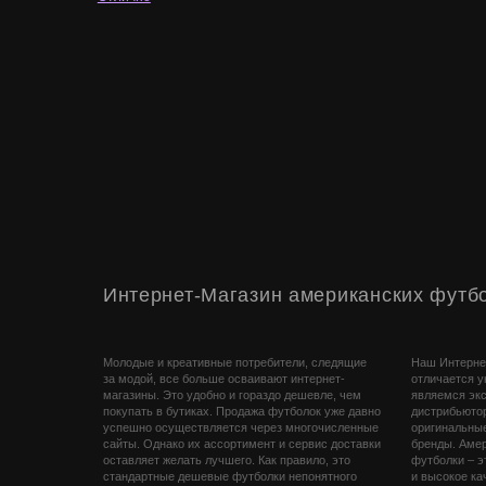
Интернет-Магазин американских футбо
Молодые и креативные потребители, следящие
Наш Интерне
за модой, все больше осваивают интернет-
отличается 
магазины. Это удобно и гораздо дешевле, чем
являемся эк
покупать в бутиках. Продажа футболок уже давно
дистрибьюто
успешно осуществляется через многочисленные
оригинальны
сайты. Однако их ассортимент и сервис доставки
бренды. Амер
оставляет желать лучшего. Как правило, это
футболки – э
стандартные дешевые футболки непонятного
и высокое ка