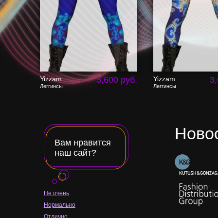
Yizzam
3,600 руб.
Yizzam
3,
Леггинсы
Леггинсы
Ново
Вам нравится
наш сайт?
Не очень
Нормально
Отлично