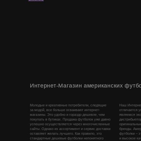
Интернет-Магазин американских футбо
Молодые и креативные потребители, следящие
Наш Интерне
за модой, все больше осваивают интернет-
отличается 
магазины. Это удобно и гораздо дешевле, чем
являемся эк
покупать в бутиках. Продажа футболок уже давно
дистрибьюто
успешно осуществляется через многочисленные
оригинальны
сайты. Однако их ассортимент и сервис доставки
бренды. Амер
оставляет желать лучшего. Как правило, это
футболки – э
стандартные дешевые футболки непонятного
и высокое ка