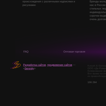
происхождения с различными надписями и
Бренды моло
рисунками.
нас в России
стильных лю
индивидуальн
сорочки выде
очень долгов
FAQ
Оптовая торговля
Разработка сайтов
,
продвижение сайтов
—
Kutush & Gonza
ООО «Де-Рокка
«
Serenity
»
Копирование фо
Все права на и
их правооблада
106 294